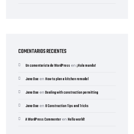
COMENTARIOS RECIENTES
en
Un comentarista de WordPress
¡Hola mundo!
en
Jane Doe
How to plan a kitchen remodel
en
Jane Doe
Dealing with construction permitting
en
Jane Doe
8 Construction Tips and Tricks
en
A WordPress Commenter
Hello world!