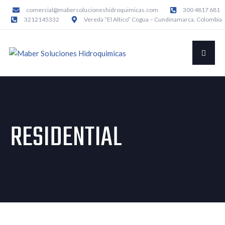
comercial@mabersolucioneshidroquimicas.com
300 4817 681
3212145332
Vereda “El Altico” Cogua – Cundinamarca, Colombia
RESIDENTIAL