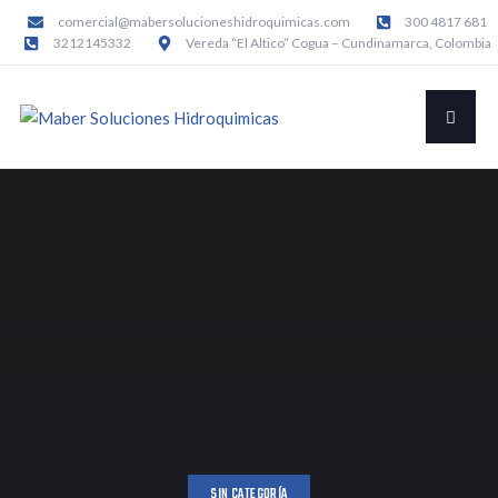
comercial@mabersolucioneshidroquimicas.com
300 4817 681
3212145332
Vereda “El Altico” Cogua – Cundinamarca, Colombia
SIN CATEGORÍA